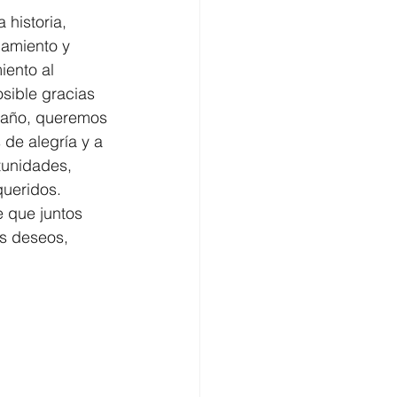
 historia, 
amiento y 
iento al 
sible gracias 
o año, queremos 
 de alegría y a 
tunidades, 
queridos. 
 que juntos 
es deseos,